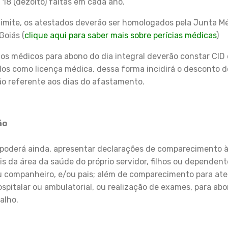
18 (dezoito) faltas em cada ano.
limite, os atestados deverão ser homologados pela Junta Mé
Goiás (
clique aqui para saber mais sobre perícias médicas
)
os médicos para abono do dia integral deverão constar CID 
os como licença médica, dessa forma incidirá o desconto d
o referente aos dias do afastamento.
ão
 poderá ainda, apresentar declarações de comparecimento 
is da área da saúde do próprio servidor, filhos ou dependent
u companheiro, e/ou pais; além de comparecimento para a
spitalar ou ambulatorial, ou realização de exames, para abo
alho.