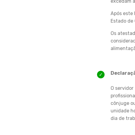
excedam a 
Após este 
Estado de 
Os atestad
considerad
alimentaçã
Declaraç
O servidor
profissiona
cônjuge o
unidade ho
dia de trab