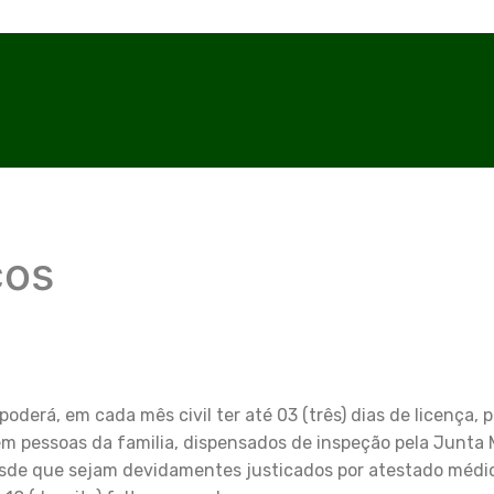
cos
poderá, em cada mês civil ter até 03 (três) dias de licença, 
m pessoas da familia, dispensados de inspeção pela Junta M
sde que sejam devidamentes justicados por atestado médic