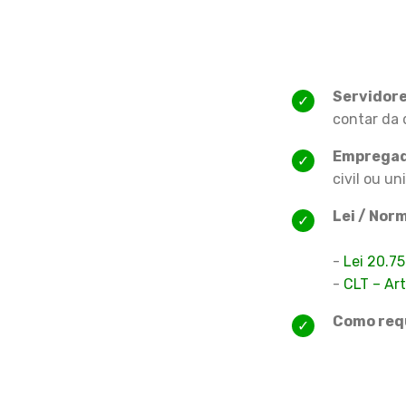
Servidore
contar da 
Empregad
civil ou un
Lei / Nor
-
Lei 20.7
-
CLT – Art.
Como req
​​