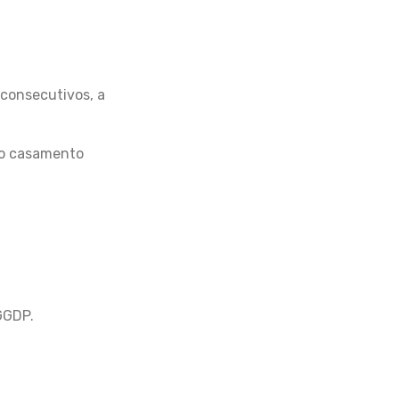
s consecutivos, a
 do casamento
GGDP.