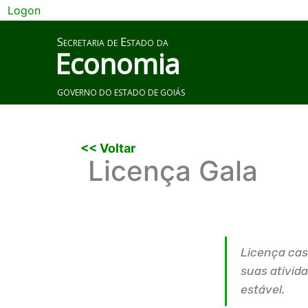
Logon
Secretaria de Estado da
Economia
GOVERNO DO ESTADO DE GOIÁS
<< Voltar
Licença Gala
Licença cas
suas ativid
estável.