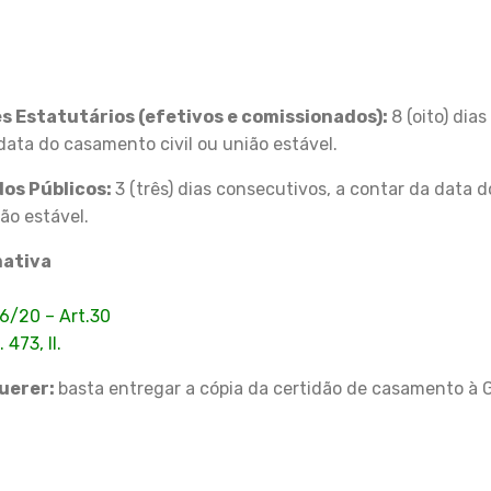
s Estatutários (efetivos e comissionados):
8 (oito) dia
data do casamento civil ou união estável.
os Públicos:
3 (três) dias consecutivos, a contar da data
ião estável.
mativa
56/20 – Art.30
 473, II.
uerer:
basta entregar a cópia da certidão de casamento à 