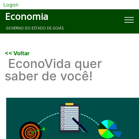
Logon
Economia
GOVERNO DO ESTADO DE GOIÁS
<< Voltar
EconoVida quer
saber de você!