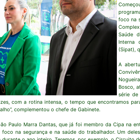
Começo
programa
foco na 
Complex
Saúde d
Interna
(Sipat), 
A abertu
Convivên
Nogueira
Bosco, a
série de
zes, com a rotina intensa, o tempo que encontramos para
balho”, complementou o chefe de Gabinete.
oão Paulo Marra Dantas, que já foi membro da Cipa na ent
oco na segurança e na saúde do trabalhador. Um deles é
 durante o ano inteiro. Teremos, por exemplo, o Circuito 