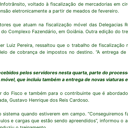
Infotrânsito, voltado à fiscalização de mercadorias em c
nsão eletronicamente a partir de meados de fevereiro.
itores que atuam na fiscalização móvel das Delegacias R
 do Complexo Fazendário, em Goiânia. Outra edição do trei
er Luiz Pereira, ressaltou que o trabalho de fiscalização
elo de cobrança de impostos no destino. “A entrega de 
 recebidos pelos servidores nesta quarta, parte do proc
o móvel, que incluiu também a entrega de novas viaturas e d
or do Fisco e também para o contribuinte que é abordado
zada, Gustavo Henrique dos Reis Cardoso.
ao sistema quando estiverem em campo. “Conseguiremos f
los e cargas que estão sendo apreendidos”, informou o au
nduziu o treinamento.